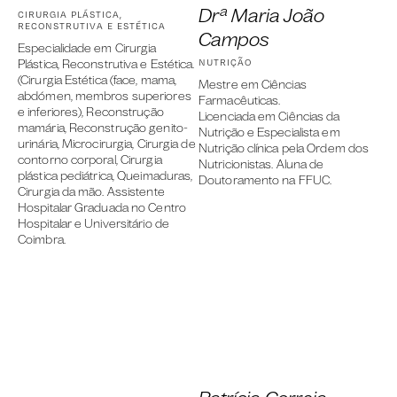
Drª Maria João
CIRURGIA PLÁSTICA,
RECONSTRUTIVA E ESTÉTICA
Campos
Especialidade em Cirurgia
NUTRIÇÃO
Plástica, Reconstrutiva e Estética.
(Cirurgia Estética (face, mama,
Mestre em Ciências
abdómen, membros superiores
Farmacêuticas.
e inferiores), Reconstrução
Licenciada em Ciências da
mamária, Reconstrução genito-
Nutrição e Especialista em
urinária, Microcirurgia, Cirurgia de
Nutrição clínica pela Ordem dos
contorno corporal, Cirurgia
Nutricionistas. Aluna de
plástica pediátrica, Queimaduras,
Doutoramento na FFUC.
Cirurgia da mão. Assistente
Hospitalar Graduada no Centro
Hospitalar e Universitário de
Coimbra.