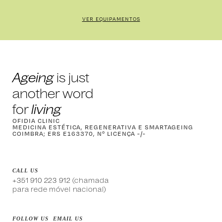
VER EQUIPAMENTOS
Ageing
is just
another word
for
living
OFIDIA CLINIC
MEDICINA ESTÉTICA, REGENERATIVA E SMARTAGEING
COIMBRA; ERS E163370, Nº LICENÇA -/-
CALL US
(chamada
+351 910 223 912
para rede móvel nacional)
FOLLOW US
EMAIL US